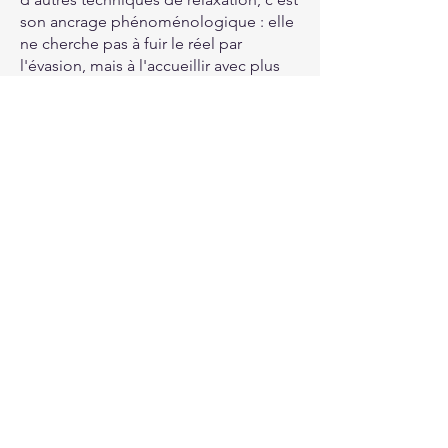
son ancrage phénoménologique : elle
ne cherche pas à fuir le réel par
l'évasion, mais à l'accueillir avec plus
de présence. En cultivant cette
vigilance douce à l'expérience vécue
— sensations, tensions, états intérieurs
—, elle favorise une forme
d'intelligence corporelle souvent
ignorée dans nos modes de vie
désincarnés.
Il convient toutefois de garder une
juste mesure : la sophrologie ne
remplace ni un suivi psychologique
pour des troubles profonds, ni un
traitement médical. Son apport réside
ailleurs — dans cette capacité à
réapprendre, geste après geste,
souffle après souffle, à se tenir debout
dans la complexité du vivre, sans se