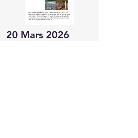
20 Mars 2026
Comment faire face aux
impacts cumulés dans le
grand Nord ?
Sami éléveurs de renne et caribout
Inuits.
Explication sur un projet de
recherche de 10 ans par Sylvie
Blangy.