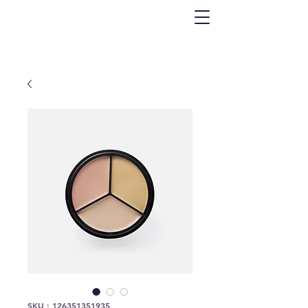
SKU : 126351351935